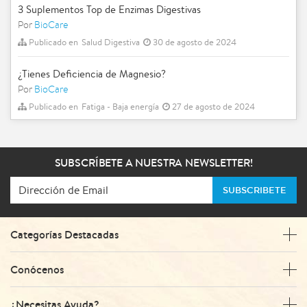
3 Suplementos Top de Enzimas Digestivas
Por
BioCare
Publicado en
Salud Digestiva
30 de agosto de 2024
¿Tienes Deficiencia de Magnesio?
Por
BioCare
Publicado en
Fatiga - Baja energía
27 de agosto de 2024
SUBSCRÍBETE A NUESTRA NEWSLETTER!
SUBSCRIBETE
Categorías Destacadas
Conócenos
¿Necesitas Ayuda?