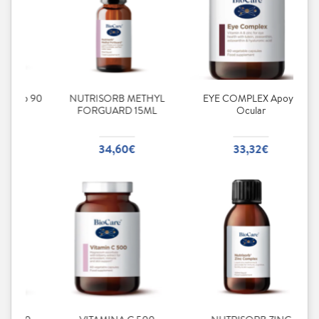
YL
EYE COMPLEX Apoyo
SAW PALMETTO COMPLEX
L
Ocular
60 Cápsulas
33,32€
37,04€€