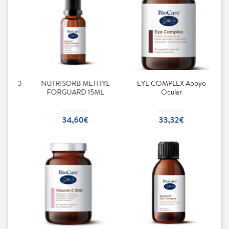
YL
EYE COMPLEX Apoyo
SAW PALMETTO COMPLEX
L
Ocular
60 Cápsulas
33,32€
37,04€€